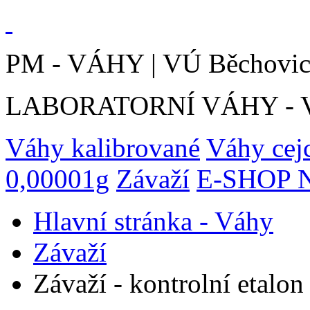
PM - VÁHY | VÚ Běchovic
LABORATORNÍ VÁHY - VOL
Váhy kalibrované
Váhy cej
0,00001g
Závaží
E-SHOP N
Hlavní stránka - Váhy
Závaží
Závaží - kontrolní etalo