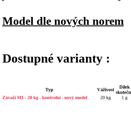
Model dle nových norem
Dostupné varianty :
Dílek
Typ
Váživost
skuteč
Závaží M1 - 20 kg - kontrolní - nový model
20 kg
1 g