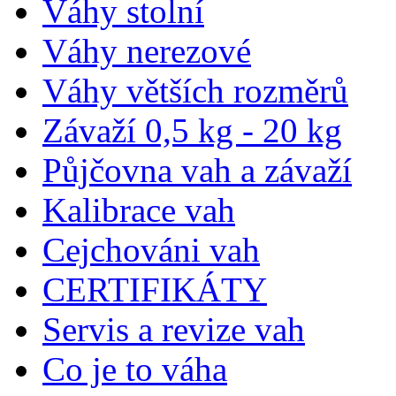
Váhy stolní
Váhy nerezové
Váhy větších rozměrů
Závaží 0,5 kg - 20 kg
Půjčovna vah a závaží
Kalibrace vah
Cejchováni vah
CERTIFIKÁTY
Servis a revize vah
Co je to váha