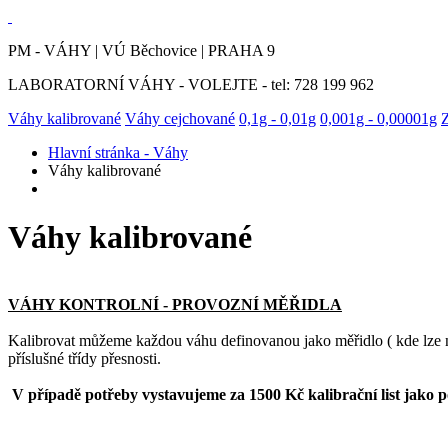
PM - VÁHY | VÚ Běchovice | PRAHA 9
LABORATORNÍ VÁHY - VOLEJTE - tel: 728 199 962
Váhy kalibrované
Váhy cejchované
0,1g - 0,01g
0,001g - 0,00001g
Hlavní stránka - Váhy
Váhy kalibrované
Váhy kalibrované
VÁHY KONTROLNÍ - PROVOZNÍ MĚŘIDLA
Kalibrovat můžeme každou váhu definovanou jako měřidlo ( kde lze nasta
příslušné třídy přesnosti.
V případě potřeby vystavujeme za 1500 Kč kalibrační list jako p