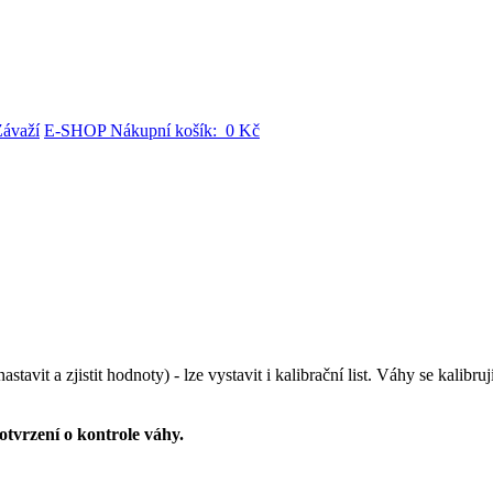
Závaží
E-SHOP Nákupní košík: 0 Kč
vit a zjistit hodnoty) - lze vystavit i kalibrační list. Váhy se kalibr
otvrzení o kontrole váhy.