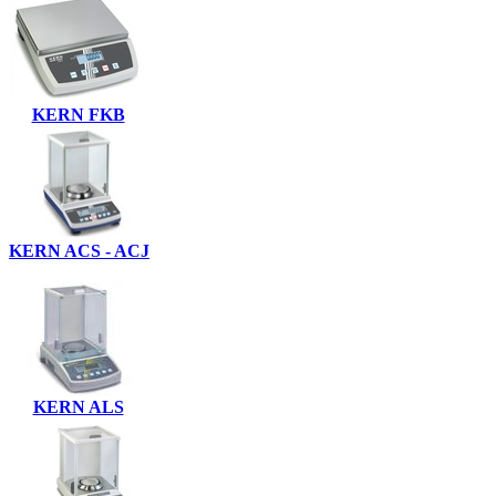
KERN FKB
KERN ACS - ACJ
KERN ALS