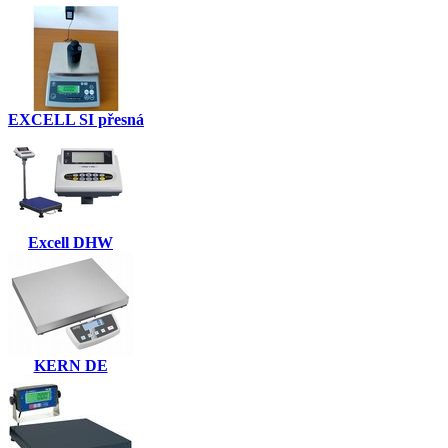
EXCELL SI přesná
Excell DHW
KERN DE