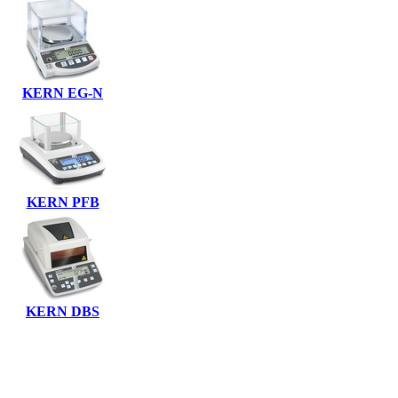
KERN EG-N
KERN PFB
KERN DBS