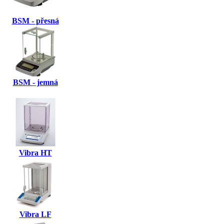
BSM - přesná
BSM - jemná
Vibra HT
Vibra LF