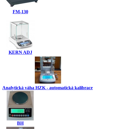
FM-130
KERN ADJ
Analytická váha HZK - automatická kalibrace
BH