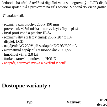
Jednoduchá úředně ověřená digitální váha s integrovaným LCD displ
Velmi spolehlivá s provozem na síť i baterie. Vhodná do všech gastr
Charakteristika:
- rozměr vážní plochy: 230 x 190 mm
- provedení: vážní miska – nerez, kryt váhy – plast
- krytí proti vodě a prachu: IP-54
- rozměr váhy š x h x v (mm): 260 x 287 x 137
- displej: LCD
- napájení: AC 230V přes adaptér DC 9V/300mA
- alternativní napájení: 6x monočlánek D 1,5V
- hmotnost váhy: 2,8 kg
- funkce: tárování, nulování, HOLD
- adaptér, nerezová miska a ověření v ceně
Dostupné varianty :
Díle
Typ
Váživost
skute