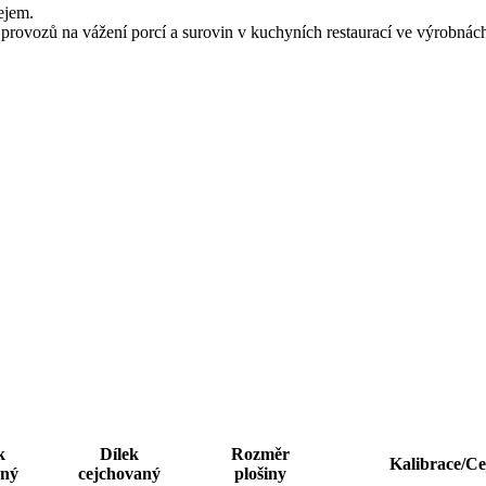
ejem.
o provozů na vážení porcí a surovin v kuchyních restaurací ve výrobná
k
Dílek
Rozměr
Kalibrace/Ce
čný
cejchovaný
plošiny