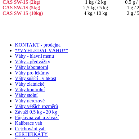
CAS SW-1S (2kg)
1 kg / 2 kg
0,5 g /
CAS SW-1S (5kg)
2,5 kg / 5 kg
1 g / 
CAS SW-1S (10kg)
4 kg / 10 kg
2 g / 
KONTAKT - prodejna
**VYHLEDAT VÁHU**
Váhy - hlavní menu
Váhy - předvážky
Váhy laboratorní
Váhy pro lékárny
Váhy sušící - vlhkost
Váhy zlatnické
Váhy kontrolní
Váhy stolní
Váhy nerezové
Váhy větších rozměrů
Závaží 0,5 kg - 20 kg
Půjčovna vah a závaží
Kalibrace vah
Cejchováni vah
CERTIFIKÁTY