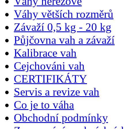
Váhy nerezové
Váhy větších rozměrů
Závaží 0,5 kg - 20 kg
Půjčovna vah a závaží
Kalibrace vah
Cejchováni vah
CERTIFIKÁTY
Servis a revize vah
Co je to váha
Obchodní podmínky