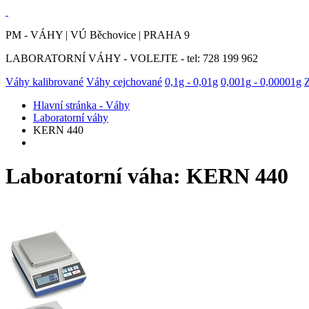
PM - VÁHY | VÚ Běchovice | PRAHA 9
LABORATORNÍ VÁHY - VOLEJTE - tel: 728 199 962
Váhy kalibrované
Váhy cejchované
0,1g - 0,01g
0,001g - 0,00001g
Hlavní stránka - Váhy
Laboratorní váhy
KERN 440
Laboratorní váha: KERN 440