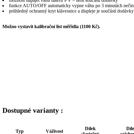
možnost napájet váhu baterií 9 V – není součástí dodávky
funkce AUTO/OFF automaticky vypne váhu po 3 minutách nečinnos
průhledný ochranný kryt klávesnice a displeje je součástí dodávky
Možno vystavit kalibrační list měřidla (1100 Kč).
Dostupné varianty :
Dílek
Díl
Typ
Váživost
skutečný
cejcho