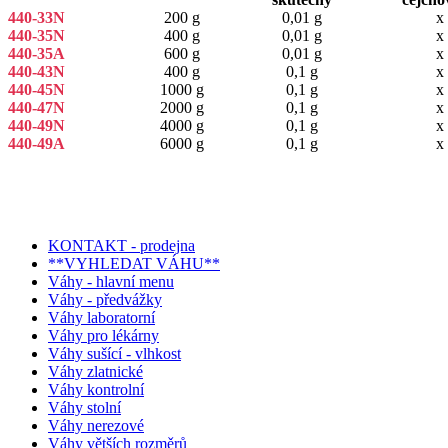
440-33N
200 g
0,01 g
x
440-35N
400 g
0,01 g
x
440-35A
600 g
0,01 g
x
440-43N
400 g
0,1 g
x
440-45N
1000 g
0,1 g
x
440-47N
2000 g
0,1 g
x
440-49N
4000 g
0,1 g
x
440-49A
6000 g
0,1 g
x
KONTAKT - prodejna
**VYHLEDAT VÁHU**
Váhy - hlavní menu
Váhy - předvážky
Váhy laboratorní
Váhy pro lékárny
Váhy sušící - vlhkost
Váhy zlatnické
Váhy kontrolní
Váhy stolní
Váhy nerezové
Váhy větších rozměrů