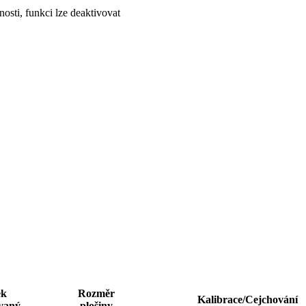
ti, funkci lze deaktivovat
ek
Rozměr
Kalibrace/Cejchování
vaný
plošiny