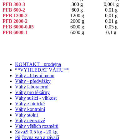
PFB 300-3
300 g
0,001 g
PFB 600-2
600 g
0,01 g
PFB 1200-2
1200 g
0,01 g
PFB 2000-2
2000 g
0,01 g
PFB 6000-0,05
6000 g
0,05 g
PFB 6000-1
6000 g
0,1 g
KONTAKT - prodejna
**VYHLEDAT VÁHU**
Váhy - hlavní menu
Váhy - předvážky
Váhy laboratorní
Váhy pro lékárny
Váhy sušící - vlhkost
Váhy zlatnické
Váhy kontrolní
Váhy stolní
Váhy nerezové
Váhy větších rozměrů
Závaží 0,5 kg - 20 kg
Půjčovna vah a závaží