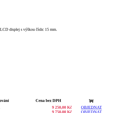
 LCD displej s výškou číslic 15 mm.
ování
Cena bez DPH
á
9 250,00 Kč
OBJEDNAT
á
9 750,00 Kč
OBJEDNAT