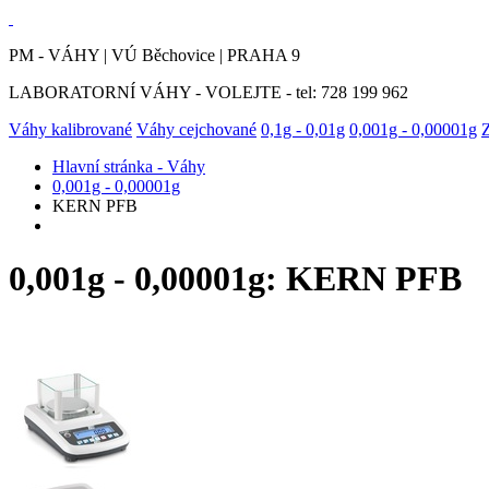
PM - VÁHY | VÚ Běchovice | PRAHA 9
LABORATORNÍ VÁHY - VOLEJTE - tel: 728 199 962
Váhy kalibrované
Váhy cejchované
0,1g - 0,01g
0,001g - 0,00001g
Hlavní stránka - Váhy
0,001g - 0,00001g
KERN PFB
0,001g - 0,00001g: KERN PFB