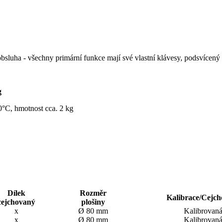
sluha - všechny primární funkce mají své vlastní klávesy, podsvícený
g
0°C, hmotnost cca. 2 kg
Dílek
Rozměr
Kalibrace/Cejch
cejchovaný
plošiny
x
Ø 80 mm
Kalibrovan
x
Ø 80 mm
Kalibrovan