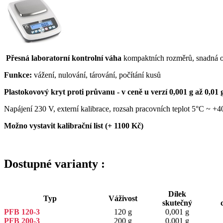
P
řesná laboratorní kontrolní váha
kompaktních rozměrů, snadná ob
Funkce:
vážení, nulování, tárování, počítání kusů
Plastokovový kryt proti průvanu - v ceně u verzí 0,001 g až 0,01 
Napájení 230 V, externí kalibrace, rozsah pracovních teplot 5°C ~ +4
Možno vystavit kalibrační list (+ 1100 Kč)
Dostupné varianty :
Dílek
Typ
Váživost
skutečný
PFB 120-3
120 g
0,001 g
PFB 200-3
200 g
0,001 g